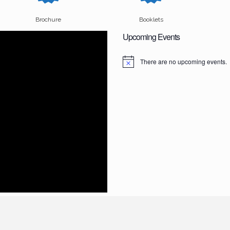
Brochure
Booklets
Upcoming Events
There are no upcoming events.
N
o
t
i
c
e