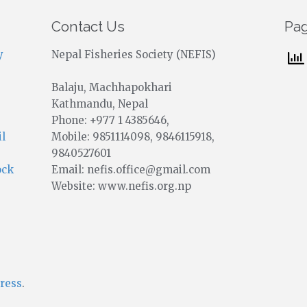
Contact Us
Pa
y
Nepal Fisheries Society (NEFIS)
Balaju, Machhapokhari
Kathmandu, Nepal
Phone: +977 1 4385646,
Mobile: 9851114098, 9846115918,
il
9840527601
Email: nefis.office@gmail.com
ock
Website: www.nefis.org.np
ress
.