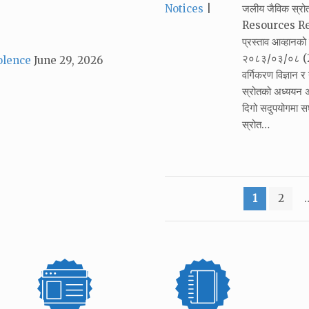
Categories:
Notices
जलीय जैविक स्र
Resources Resea
प्रस्ताव आव्हान
२०८३/०३/०८ (22
olence
June 29, 2026
वर्गिकरण विज्ञान 
स्रोतको अध्ययन अ
दिगो सदुपयोगमा सघा
स्रोत…
Posts
1
2
pagination