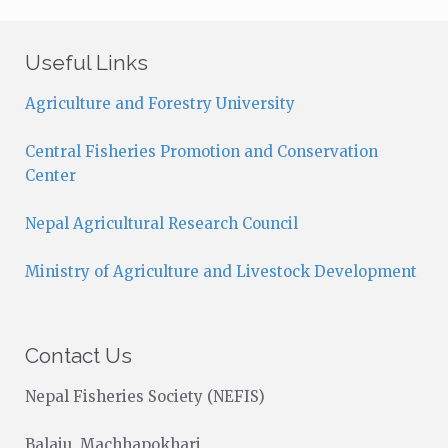
t
i
c
Useful Links
e
Agriculture and Forestry University
Central Fisheries Promotion and Conservation
Center
Nepal Agricultural Research Council
Ministry of Agriculture and Livestock Development
Contact Us
Nepal Fisheries Society (NEFIS)
Balaju, Machhapokhari