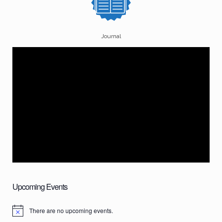
Journal
Upcoming Events
There are no upcoming events.
N
o