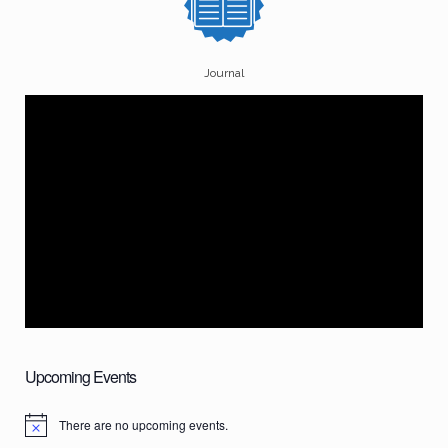
Journal
Upcoming Events
There are no upcoming events.
N
o