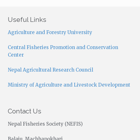
t
i
c
Useful Links
e
Agriculture and Forestry University
Central Fisheries Promotion and Conservation
Center
Nepal Agricultural Research Council
Ministry of Agriculture and Livestock Development
Contact Us
Nepal Fisheries Society (NEFIS)
Balaju, Machhapokhari