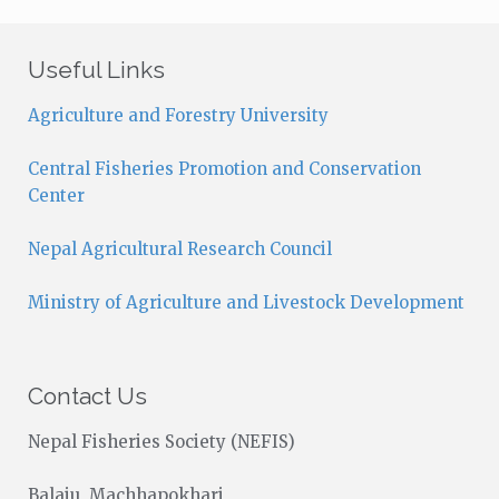
t
i
c
Useful Links
e
Agriculture and Forestry University
Central Fisheries Promotion and Conservation
Center
Nepal Agricultural Research Council
Ministry of Agriculture and Livestock Development
Contact Us
Nepal Fisheries Society (NEFIS)
Balaju, Machhapokhari