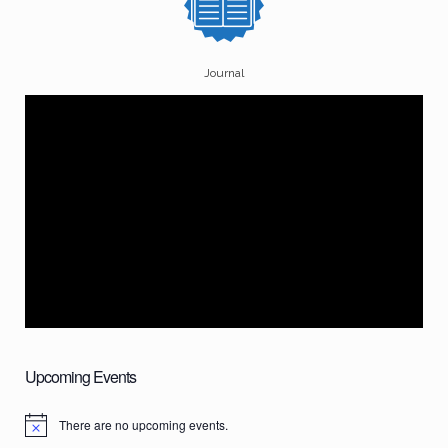
Journal
Upcoming Events
There are no upcoming events.
N
o