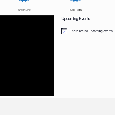
Brochure
Booklets
Upcoming Events
There are no upcoming events.
N
o
t
i
c
e