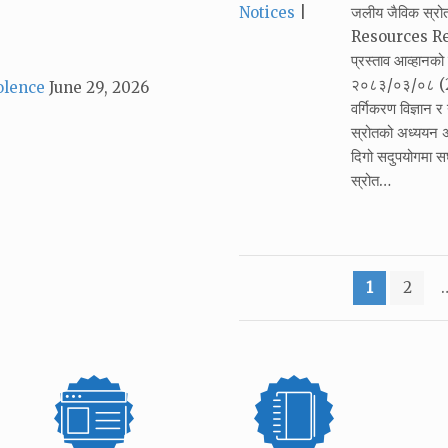
Categories:
Notices
जलीय जैविक स्र
Resources Resea
प्रस्ताव आव्हान
२०८३/०३/०८ (22
olence
June 29, 2026
वर्गिकरण विज्ञान 
स्रोतको अध्ययन अ
दिगो सदुपयोगमा सघा
स्रोत…
Posts
1
2
pagination