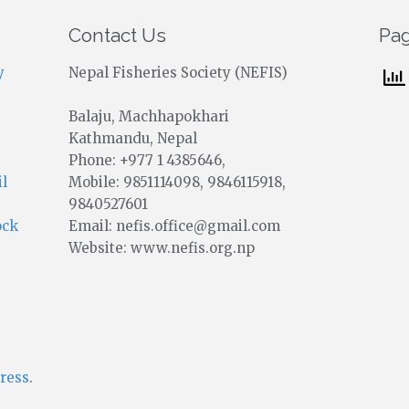
Contact Us
Pa
y
Nepal Fisheries Society (NEFIS)
Balaju, Machhapokhari
Kathmandu, Nepal
Phone: +977 1 4385646,
Mobile: 9851114098, 9846115918,
il
9840527601
Email: nefis.office@gmail.com
ock
Website: www.nefis.org.np
ress
.