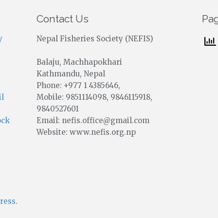
Contact Us
Pa
y
Nepal Fisheries Society (NEFIS)
Balaju, Machhapokhari
Kathmandu, Nepal
Phone: +977 1 4385646,
Mobile: 9851114098, 9846115918,
il
9840527601
Email: nefis.office@gmail.com
ock
Website: www.nefis.org.np
ress
.