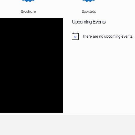
Brochure
Booklets
Upcoming Events
There are no upcoming events.
N
o
t
i
c
e