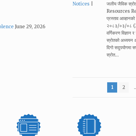
Categories:
Notices
जलीय जैविक स्र
Resources Resea
प्रस्ताव आव्हान
२०८३/०३/०८ (22
olence
June 29, 2026
वर्गिकरण विज्ञान 
स्रोतको अध्ययन अ
दिगो सदुपयोगमा सघा
स्रोत…
Posts
1
2
pagination