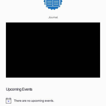
Journal
Upcoming Events
There are no upcoming events.
N
o