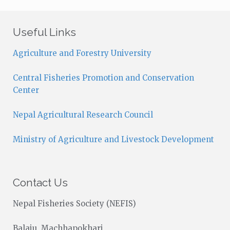
t
i
c
Useful Links
e
Agriculture and Forestry University
Central Fisheries Promotion and Conservation
Center
Nepal Agricultural Research Council
Ministry of Agriculture and Livestock Development
Contact Us
Nepal Fisheries Society (NEFIS)
Balaju, Machhapokhari