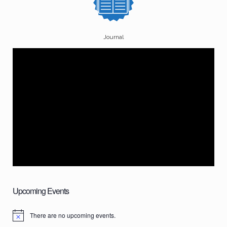
Journal
Upcoming Events
There are no upcoming events.
N
o