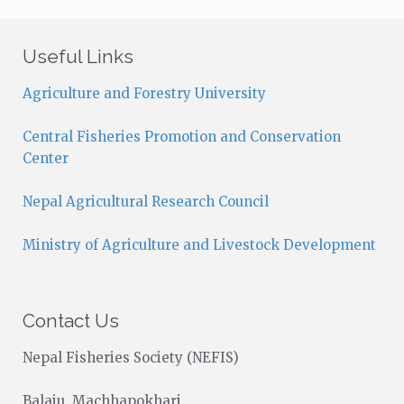
t
i
c
Useful Links
e
Agriculture and Forestry University
Central Fisheries Promotion and Conservation
Center
Nepal Agricultural Research Council
Ministry of Agriculture and Livestock Development
Contact Us
Nepal Fisheries Society (NEFIS)
Balaju, Machhapokhari