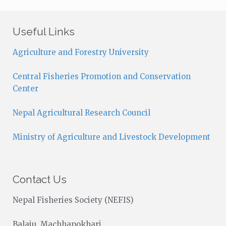
t
i
c
Useful Links
e
Agriculture and Forestry University
Central Fisheries Promotion and Conservation
Center
Nepal Agricultural Research Council
Ministry of Agriculture and Livestock Development
Contact Us
Nepal Fisheries Society (NEFIS)
Balaju, Machhapokhari