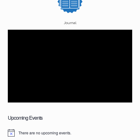
Journal
Upcoming Events
There are no upcoming events.
N
o