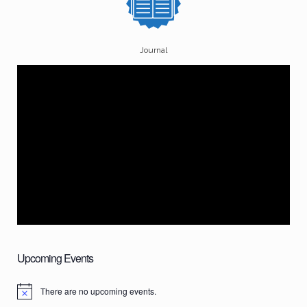
Journal
Upcoming Events
There are no upcoming events.
N
o