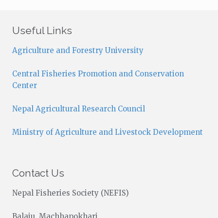
t
i
c
Useful Links
e
Agriculture and Forestry University
Central Fisheries Promotion and Conservation
Center
Nepal Agricultural Research Council
Ministry of Agriculture and Livestock Development
Contact Us
Nepal Fisheries Society (NEFIS)
Balaju, Machhapokhari