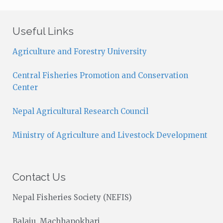
t
i
c
Useful Links
e
Agriculture and Forestry University
Central Fisheries Promotion and Conservation
Center
Nepal Agricultural Research Council
Ministry of Agriculture and Livestock Development
Contact Us
Nepal Fisheries Society (NEFIS)
Balaju, Machhapokhari