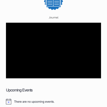
Journal
Upcoming Events
There are no upcoming events.
N
o