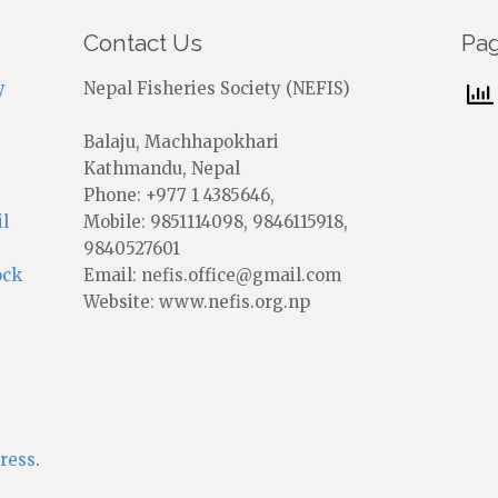
Contact Us
Pa
y
Nepal Fisheries Society (NEFIS)
Balaju, Machhapokhari
Kathmandu, Nepal
Phone: +977 1 4385646,
Mobile: 9851114098, 9846115918,
il
9840527601
Email: nefis.office@gmail.com
ock
Website: www.nefis.org.np
ress
.