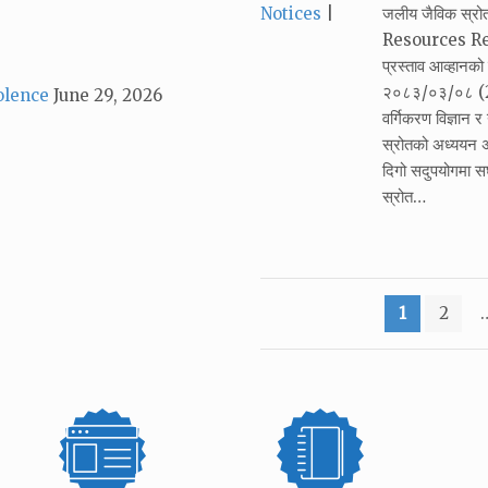
Categories:
Notices
जलीय जैविक स्र
Resources Resea
प्रस्ताव आव्हान
२०८३/०३/०८ (22
olence
June 29, 2026
वर्गिकरण विज्ञान 
स्रोतको अध्ययन अ
दिगो सदुपयोगमा सघा
स्रोत…
Posts
1
2
pagination