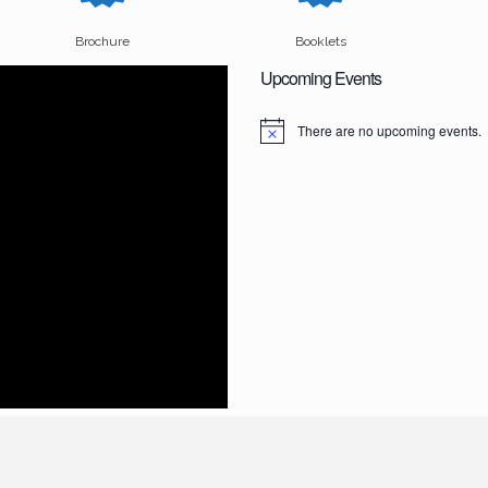
Brochure
Booklets
Upcoming Events
There are no upcoming events.
N
o
t
i
c
e