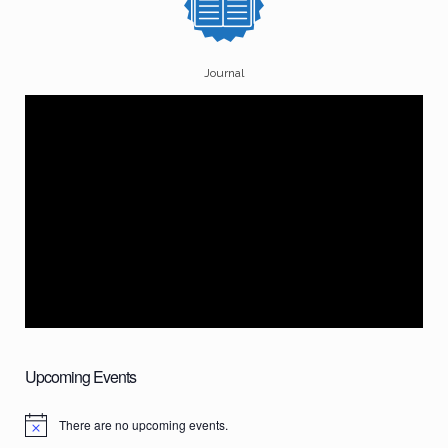
Journal
Upcoming Events
There are no upcoming events.
N
o