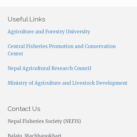
t
i
c
Useful Links
e
Agriculture and Forestry University
Central Fisheries Promotion and Conservation
Center
Nepal Agricultural Research Council
Ministry of Agriculture and Livestock Development
Contact Us
Nepal Fisheries Society (NEFIS)
Balaju, Machhapokhari