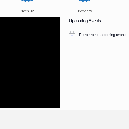
Brochure
Booklets
Upcoming Events
There are no upcoming events.
N
o
t
i
c
e