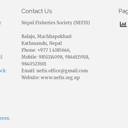
Contact Us
Pa
y
Nepal Fisheries Society (NEFIS)
Balaju, Machhapokhari
Kathmandu, Nepal
Phone: +977 1 4385646,
Mobile: 9851114098, 9846115918,
il
9840527601
Email: nefis.office@gmail.com
ock
Website: www.nefis.org.np
ress
.