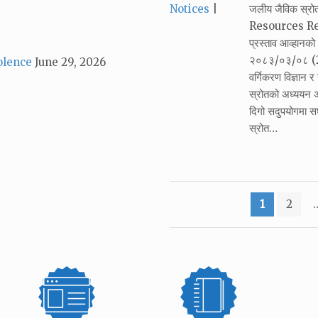
Categories:
Notices
जलीय जैविक स्र
Resources Resea
प्रस्ताव आव्हान
२०८३/०३/०८ (22
olence
June 29, 2026
वर्गिकरण विज्ञान 
स्रोतको अध्ययन अ
दिगो सदुपयोगमा सघा
स्रोत…
Posts
1
2
pagination