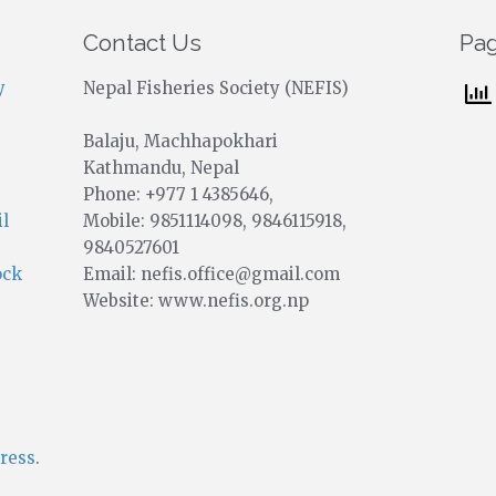
Contact Us
Pa
y
Nepal Fisheries Society (NEFIS)
Balaju, Machhapokhari
Kathmandu, Nepal
Phone: +977 1 4385646,
Mobile: 9851114098, 9846115918,
il
9840527601
Email: nefis.office@gmail.com
ock
Website: www.nefis.org.np
ress
.