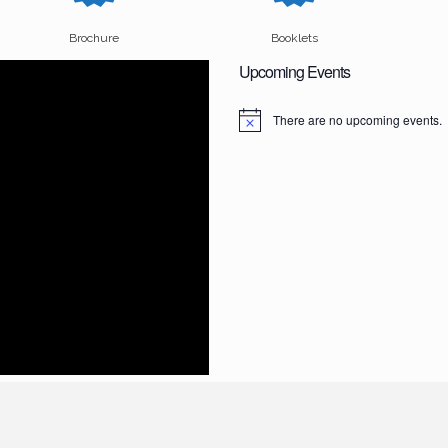
Brochure
Booklets
Upcoming Events
There are no upcoming events.
N
o
t
i
c
e