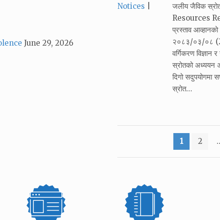
Categories:
Notices
जलीय जैविक स्र
Resources Resea
प्रस्ताव आव्हान
२०८३/०३/०८ (22
olence
June 29, 2026
वर्गिकरण विज्ञान 
स्रोतको अध्ययन अ
दिगो सदुपयोगमा सघा
स्रोत…
Posts
1
2
pagination