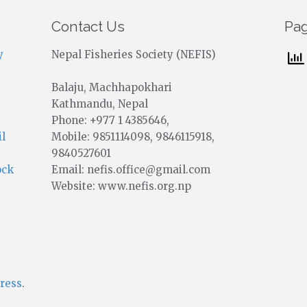
Contact Us
Pa
y
Nepal Fisheries Society (NEFIS)
Balaju, Machhapokhari
Kathmandu, Nepal
Phone: +977 1 4385646,
Mobile: 9851114098, 9846115918,
il
9840527601
Email: nefis.office@gmail.com
ock
Website: www.nefis.org.np
ress
.