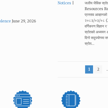
Categories:
Notices
जलीय जैविक स्र
Resources Resea
प्रस्ताव आव्हान
२०८३/०३/०८ (22
olence
June 29, 2026
वर्गिकरण विज्ञान 
स्रोतको अध्ययन अ
दिगो सदुपयोगमा सघा
स्रोत…
Posts
1
2
pagination