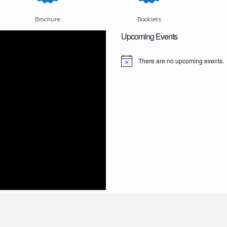
Brochure
Booklets
Upcoming Events
There are no upcoming events.
N
o
t
i
c
e