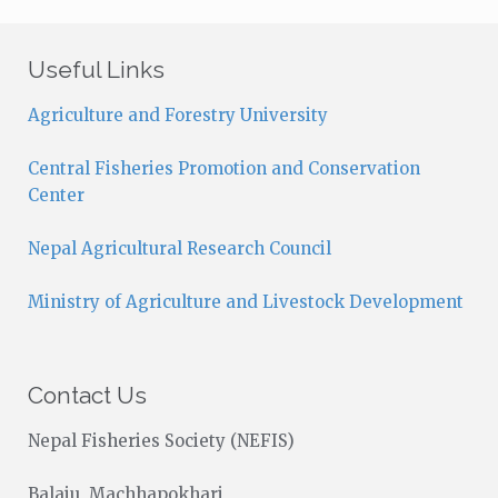
t
i
c
Useful Links
e
Agriculture and Forestry University
Central Fisheries Promotion and Conservation
Center
Nepal Agricultural Research Council
Ministry of Agriculture and Livestock Development
Contact Us
Nepal Fisheries Society (NEFIS)
Balaju, Machhapokhari