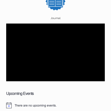
Journal
Upcoming Events
There are no upcoming events.
N
o