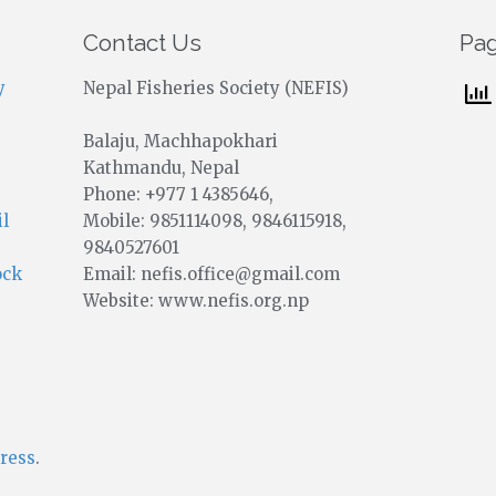
Contact Us
Pa
y
Nepal Fisheries Society (NEFIS)
Balaju, Machhapokhari
Kathmandu, Nepal
Phone: +977 1 4385646,
Mobile: 9851114098, 9846115918,
il
9840527601
Email: nefis.office@gmail.com
ock
Website: www.nefis.org.np
ress
.