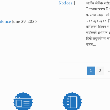
Categories:
Notices
जलीय जैविक स्र
Resources Resea
प्रस्ताव आव्हान
२०८३/०३/०८ (22
olence
June 29, 2026
वर्गिकरण विज्ञान 
स्रोतको अध्ययन अ
दिगो सदुपयोगमा सघा
स्रोत…
Posts
1
2
pagination