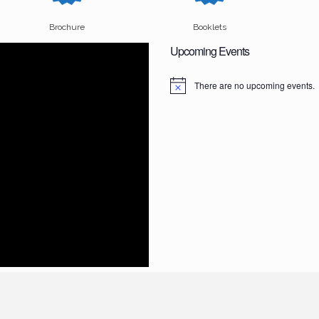
Brochure
Booklets
Upcoming Events
There are no upcoming events.
N
o
t
i
c
e