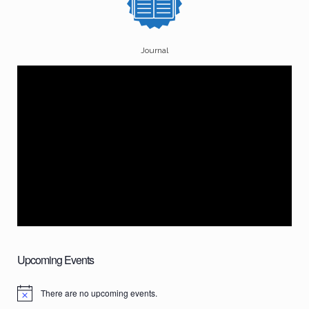
Journal
Upcoming Events
There are no upcoming events.
N
o