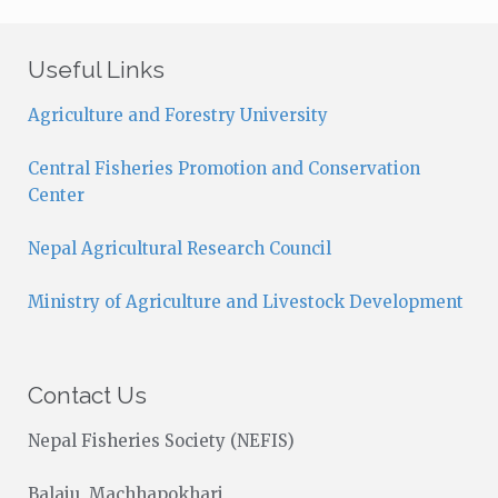
t
i
c
Useful Links
e
Agriculture and Forestry University
Central Fisheries Promotion and Conservation
Center
Nepal Agricultural Research Council
Ministry of Agriculture and Livestock Development
Contact Us
Nepal Fisheries Society (NEFIS)
Balaju, Machhapokhari