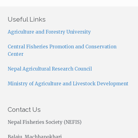
t
i
c
Useful Links
e
Agriculture and Forestry University
Central Fisheries Promotion and Conservation
Center
Nepal Agricultural Research Council
Ministry of Agriculture and Livestock Development
Contact Us
Nepal Fisheries Society (NEFIS)
Balaju, Machhapokhari