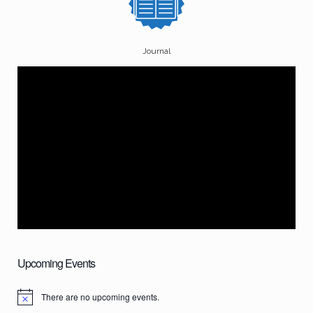
Journal
Upcoming Events
There are no upcoming events.
N
o