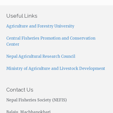
t
i
c
Useful Links
e
Agriculture and Forestry University
Central Fisheries Promotion and Conservation
Center
Nepal Agricultural Research Council
Ministry of Agriculture and Livestock Development
Contact Us
Nepal Fisheries Society (NEFIS)
Balaju, Machhapokhari