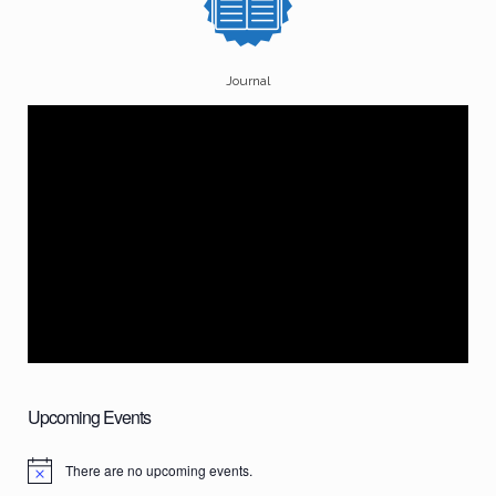
Journal
Upcoming Events
There are no upcoming events.
N
o