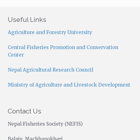
t
i
c
Useful Links
e
Agriculture and Forestry University
Central Fisheries Promotion and Conservation
Center
Nepal Agricultural Research Council
Ministry of Agriculture and Livestock Development
Contact Us
Nepal Fisheries Society (NEFIS)
Balaju, Machhapokhari