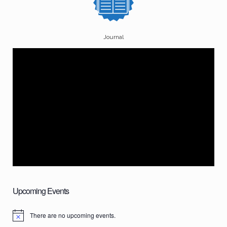
Journal
Upcoming Events
There are no upcoming events.
N
o