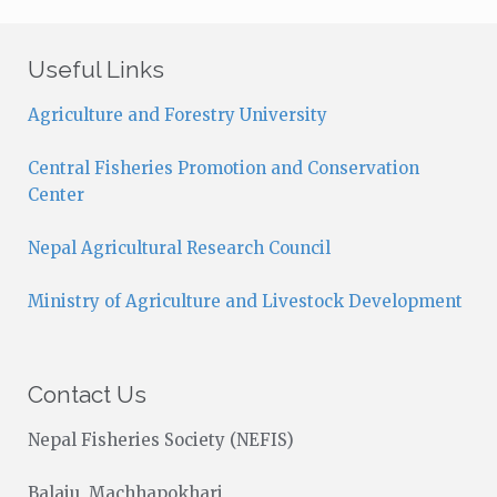
t
i
c
Useful Links
e
Agriculture and Forestry University
Central Fisheries Promotion and Conservation
Center
Nepal Agricultural Research Council
Ministry of Agriculture and Livestock Development
Contact Us
Nepal Fisheries Society (NEFIS)
Balaju, Machhapokhari