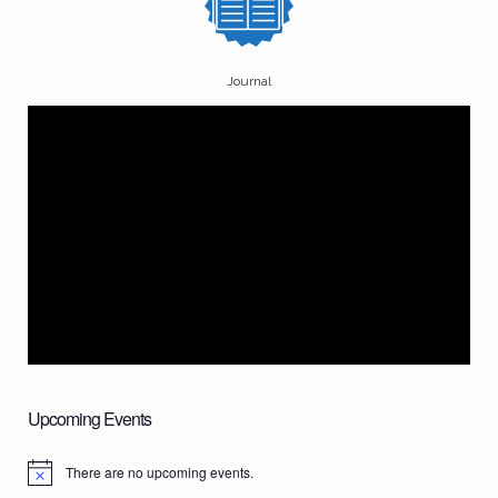
Journal
Upcoming Events
There are no upcoming events.
N
o