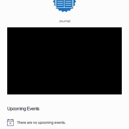
Journal
Upcoming Events
There are no upcoming events.
N
o