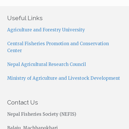
t
i
c
Useful Links
e
Agriculture and Forestry University
Central Fisheries Promotion and Conservation
Center
Nepal Agricultural Research Council
Ministry of Agriculture and Livestock Development
Contact Us
Nepal Fisheries Society (NEFIS)
Balaju, Machhapokhari