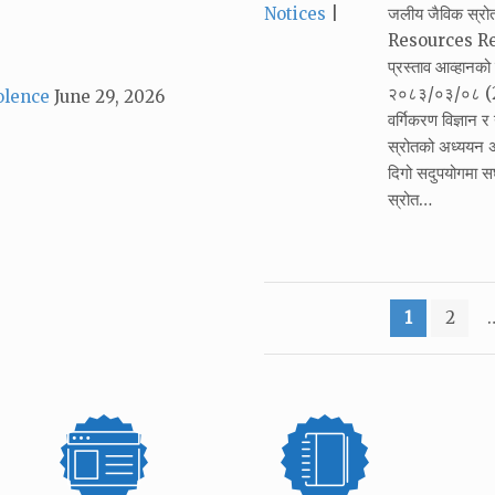
Categories:
Notices
जलीय जैविक स्र
Resources Resea
प्रस्ताव आव्हान
२०८३/०३/०८ (22
olence
June 29, 2026
वर्गिकरण विज्ञान 
स्रोतको अध्ययन अ
दिगो सदुपयोगमा सघा
स्रोत…
Posts
1
2
pagination