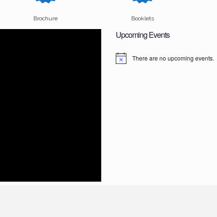
Brochure
Booklets
Upcoming Events
There are no upcoming events.
N
o
t
i
c
e