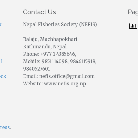
Contact Us
Pa
y
Nepal Fisheries Society (NEFIS)
Balaju, Machhapokhari
Kathmandu, Nepal
Phone: +977 1 4385646,
Mobile: 9851114098, 9846115918,
il
9840527601
Email: nefis.office@gmail.com
ock
Website: www.nefis.org.np
ress
.