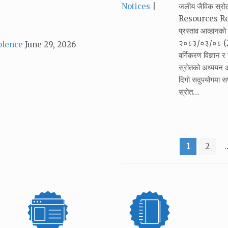
Categories:
Notices
जलीय जैविक स्र
Resources Resea
प्रस्ताव आव्हान
२०८३/०३/०८ (22
olence
June 29, 2026
वर्गिकरण विज्ञान 
स्रोतको अध्ययन अ
दिगो सदुपयोगमा सघा
स्रोत…
Posts
1
2
pagination