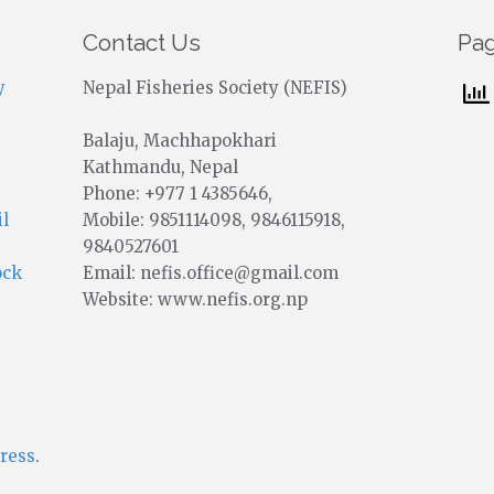
Contact Us
Pa
y
Nepal Fisheries Society (NEFIS)
Balaju, Machhapokhari
Kathmandu, Nepal
Phone: +977 1 4385646,
Mobile: 9851114098, 9846115918,
il
9840527601
Email: nefis.office@gmail.com
ock
Website: www.nefis.org.np
ress
.