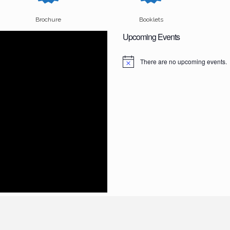
Brochure
Booklets
Upcoming Events
There are no upcoming events.
N
o
t
i
c
e