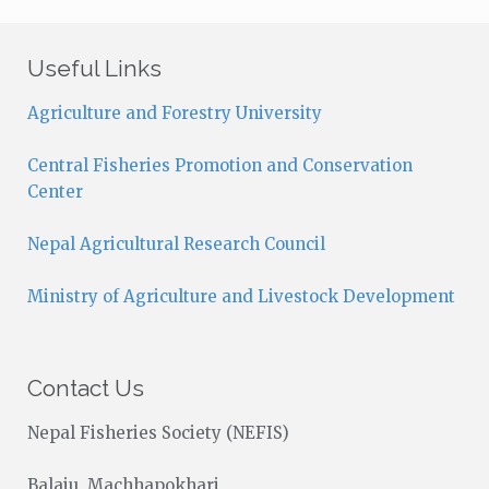
t
i
c
Useful Links
e
Agriculture and Forestry University
Central Fisheries Promotion and Conservation
Center
Nepal Agricultural Research Council
Ministry of Agriculture and Livestock Development
Contact Us
Nepal Fisheries Society (NEFIS)
Balaju, Machhapokhari