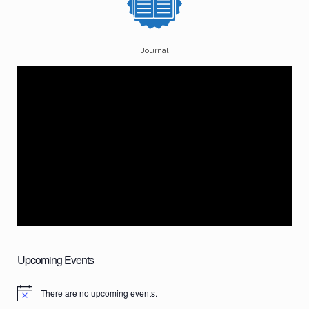
Journal
Upcoming Events
There are no upcoming events.
N
o