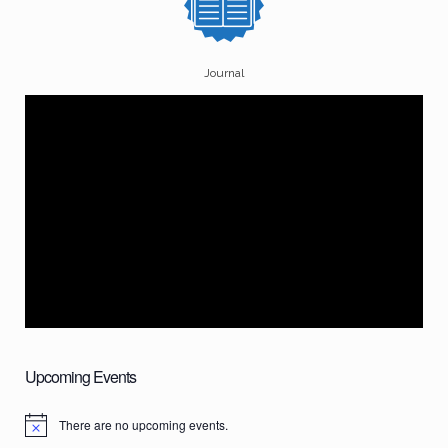
Journal
Upcoming Events
There are no upcoming events.
N
o