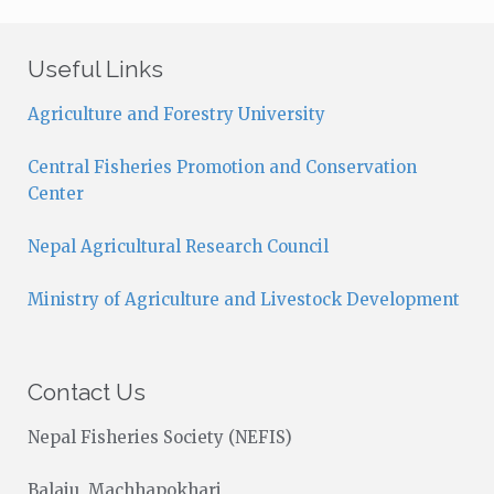
t
i
c
Useful Links
e
Agriculture and Forestry University
Central Fisheries Promotion and Conservation
Center
Nepal Agricultural Research Council
Ministry of Agriculture and Livestock Development
Contact Us
Nepal Fisheries Society (NEFIS)
Balaju, Machhapokhari