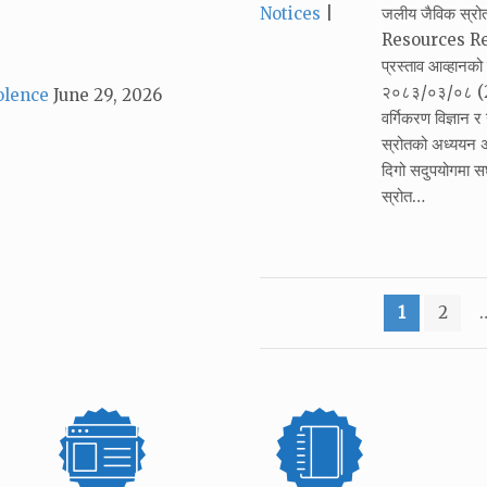
Categories:
Notices
जलीय जैविक स्र
Resources Resea
प्रस्ताव आव्हान
२०८३/०३/०८ (22
olence
June 29, 2026
वर्गिकरण विज्ञान 
स्रोतको अध्ययन अ
दिगो सदुपयोगमा सघा
स्रोत…
Posts
1
2
pagination