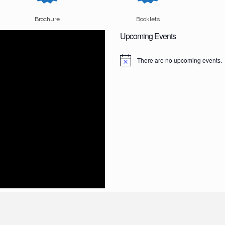
Brochure
Booklets
Upcoming Events
There are no upcoming events.
N
o
t
i
c
e