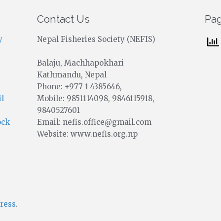
Contact Us
Pa
y
Nepal Fisheries Society (NEFIS)
Balaju, Machhapokhari
Kathmandu, Nepal
Phone: +977 1 4385646,
Mobile: 9851114098, 9846115918,
il
9840527601
Email: nefis.office@gmail.com
ock
Website: www.nefis.org.np
ress
.