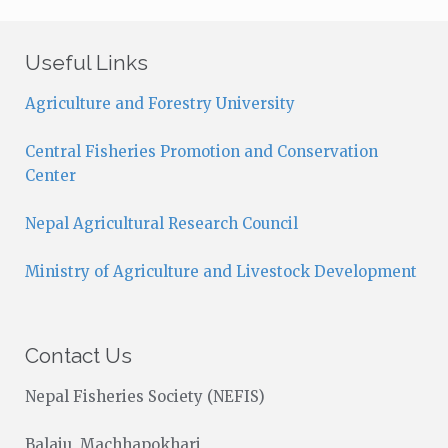
t
i
c
Useful Links
e
Agriculture and Forestry University
Central Fisheries Promotion and Conservation
Center
Nepal Agricultural Research Council
Ministry of Agriculture and Livestock Development
Contact Us
Nepal Fisheries Society (NEFIS)
Balaju, Machhapokhari