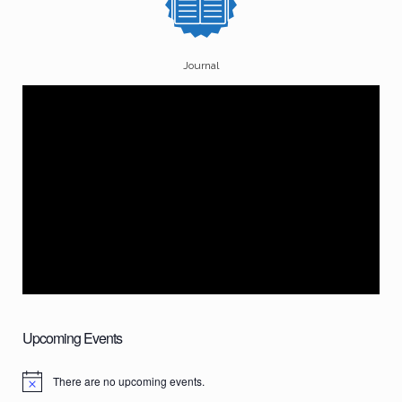
Journal
Upcoming Events
There are no upcoming events.
N
o