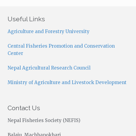
t
i
c
Useful Links
e
Agriculture and Forestry University
Central Fisheries Promotion and Conservation
Center
Nepal Agricultural Research Council
Ministry of Agriculture and Livestock Development
Contact Us
Nepal Fisheries Society (NEFIS)
Balaju, Machhapokhari