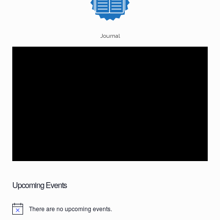
Journal
Upcoming Events
There are no upcoming events.
N
o