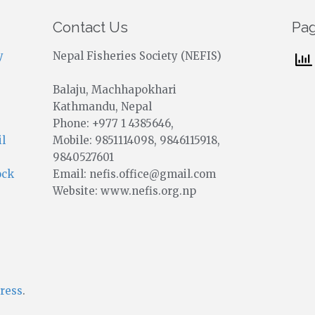
Contact Us
Pa
y
Nepal Fisheries Society (NEFIS)
Balaju, Machhapokhari
Kathmandu, Nepal
Phone: +977 1 4385646,
Mobile: 9851114098, 9846115918,
il
9840527601
Email: nefis.office@gmail.com
ock
Website: www.nefis.org.np
ress
.