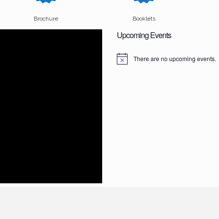
Brochure
Booklets
Upcoming Events
There are no upcoming events.
N
o
t
i
c
e