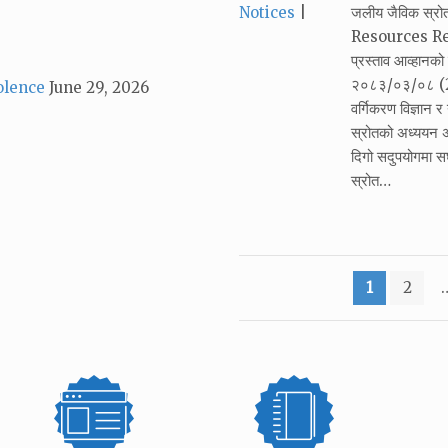
Categories:
Notices
जलीय जैविक स्र
Resources Resea
प्रस्ताव आव्हान
२०८३/०३/०८ (22
olence
June 29, 2026
वर्गिकरण विज्ञान 
स्रोतको अध्ययन अ
दिगो सदुपयोगमा सघा
स्रोत…
Posts
1
2
pagination