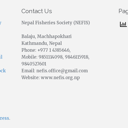
Contact Us
Pa
y
Nepal Fisheries Society (NEFIS)
Balaju, Machhapokhari
Kathmandu, Nepal
Phone: +977 1 4385646,
Mobile: 9851114098, 9846115918,
il
9840527601
Email: nefis.office@gmail.com
ock
Website: www.nefis.org.np
ress
.