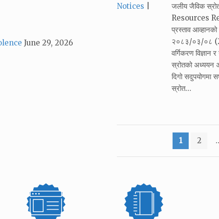
Categories:
Notices
जलीय जैविक स्र
Resources Resea
प्रस्ताव आव्हान
२०८३/०३/०८ (22
olence
June 29, 2026
वर्गिकरण विज्ञान 
स्रोतको अध्ययन अ
दिगो सदुपयोगमा सघा
स्रोत…
Posts
1
2
pagination