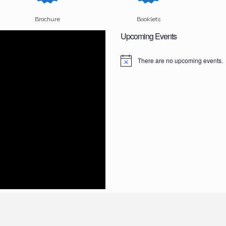
Brochure
Booklets
Upcoming Events
There are no upcoming events.
N
o
t
i
c
e