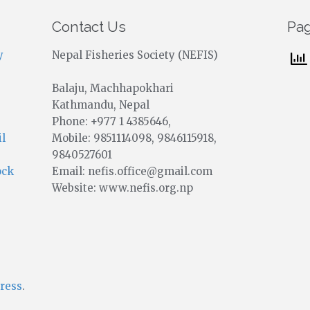
Contact Us
Pa
y
Nepal Fisheries Society (NEFIS)
Balaju, Machhapokhari
Kathmandu, Nepal
Phone: +977 1 4385646,
Mobile: 9851114098, 9846115918,
il
9840527601
Email: nefis.office@gmail.com
ock
Website: www.nefis.org.np
ress
.