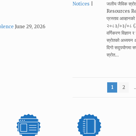
Categories:
Notices
जलीय जैविक स्र
Resources Resea
प्रस्ताव आव्हान
२०८३/०३/०८ (22
olence
June 29, 2026
वर्गिकरण विज्ञान 
स्रोतको अध्ययन अ
दिगो सदुपयोगमा सघा
स्रोत…
Posts
1
2
pagination