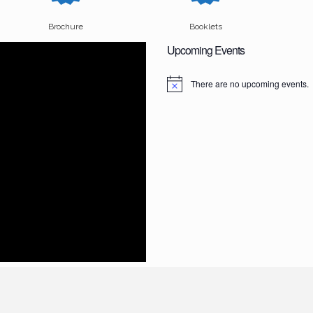
Brochure
Booklets
Upcoming Events
There are no upcoming events.
N
o
t
i
c
e