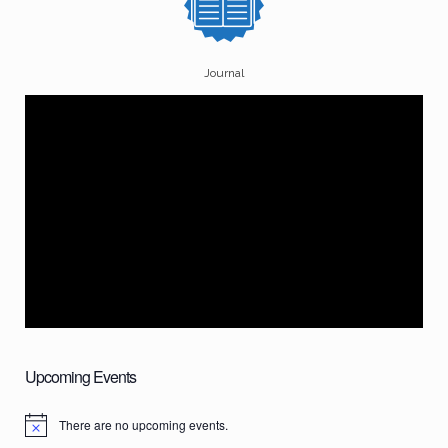
Journal
Upcoming Events
There are no upcoming events.
N
o