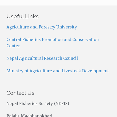
t
i
c
Useful Links
e
Agriculture and Forestry University
Central Fisheries Promotion and Conservation
Center
Nepal Agricultural Research Council
Ministry of Agriculture and Livestock Development
Contact Us
Nepal Fisheries Society (NEFIS)
Balaju, Machhapokhari