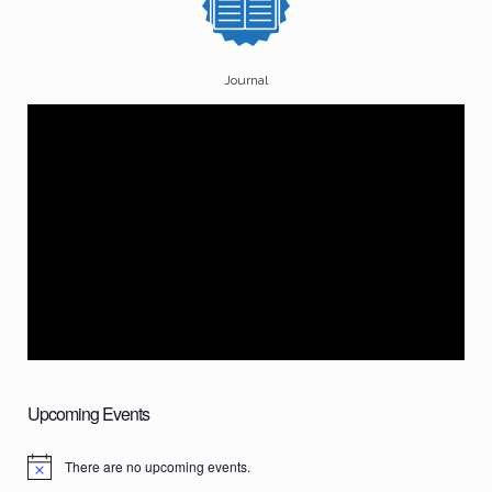
Journal
Upcoming Events
There are no upcoming events.
N
o