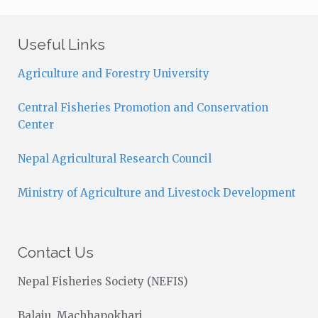
t
i
c
Useful Links
e
Agriculture and Forestry University
Central Fisheries Promotion and Conservation
Center
Nepal Agricultural Research Council
Ministry of Agriculture and Livestock Development
Contact Us
Nepal Fisheries Society (NEFIS)
Balaju, Machhapokhari