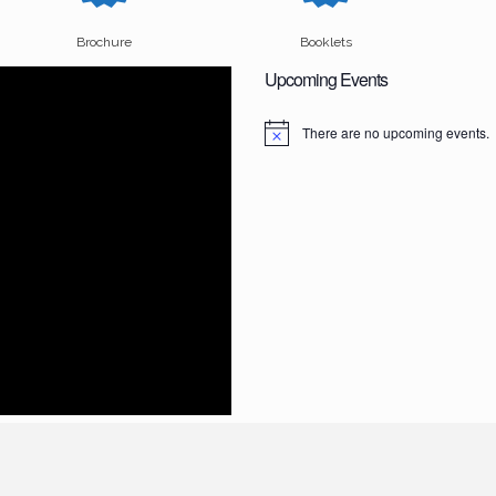
Brochure
Booklets
Upcoming Events
There are no upcoming events.
N
o
t
i
c
e