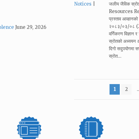
Categories:
Notices
जलीय जैविक स्र
Resources Resea
प्रस्ताव आव्हान
२०८३/०३/०८ (22
olence
June 29, 2026
वर्गिकरण विज्ञान 
स्रोतको अध्ययन अ
दिगो सदुपयोगमा सघा
स्रोत…
Posts
1
2
pagination