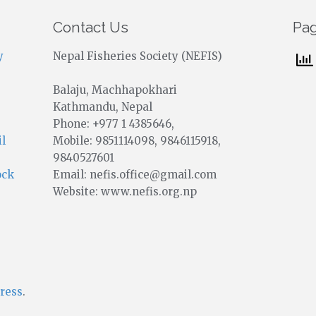
Contact Us
Pa
y
Nepal Fisheries Society (NEFIS)
Balaju, Machhapokhari
Kathmandu, Nepal
Phone: +977 1 4385646,
Mobile: 9851114098, 9846115918,
il
9840527601
Email: nefis.office@gmail.com
ock
Website: www.nefis.org.np
ress
.