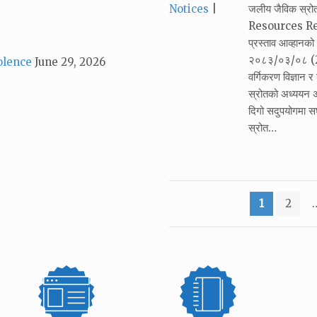
Categories:
Notices
जलीय जैविक स्र
Resources Resea
प्रस्ताव आव्हान
२०८३/०३/०८ (22
olence
June 29, 2026
वर्गिकरण विज्ञान 
स्रोतको अध्ययन अ
दिगो सदुपयोगमा सघा
स्रोत…
Posts
1
2
pagination