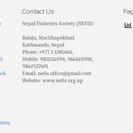
Contact Us
Pa
y
Nepal Fisheries Society (NEFIS)
Balaju, Machhapokhari
Kathmandu, Nepal
Phone: +977 1 4385646,
Mobile: 9851114098, 9846115918,
il
9840527601
Email: nefis.office@gmail.com
ock
Website: www.nefis.org.np
ress
.