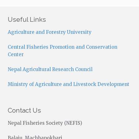
t
i
c
Useful Links
e
Agriculture and Forestry University
Central Fisheries Promotion and Conservation
Center
Nepal Agricultural Research Council
Ministry of Agriculture and Livestock Development
Contact Us
Nepal Fisheries Society (NEFIS)
Balaju, Machhapokhari