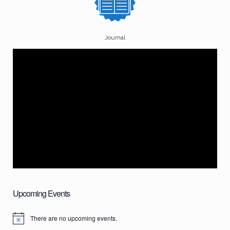
Journal
Upcoming Events
There are no upcoming events.
N
o