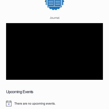
Journal
Upcoming Events
There are no upcoming events.
N
o