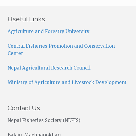
t
i
c
Useful Links
e
Agriculture and Forestry University
Central Fisheries Promotion and Conservation
Center
Nepal Agricultural Research Council
Ministry of Agriculture and Livestock Development
Contact Us
Nepal Fisheries Society (NEFIS)
Balaju, Machhapokhari