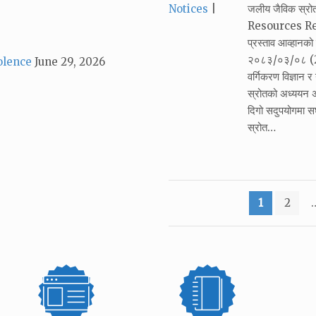
Categories:
Notices
जलीय जैविक स्र
Resources Resea
प्रस्ताव आव्हान
२०८३/०३/०८ (22
olence
June 29, 2026
वर्गिकरण विज्ञान 
स्रोतको अध्ययन अ
दिगो सदुपयोगमा सघा
स्रोत…
Posts
1
2
pagination