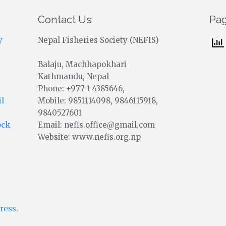
Contact Us
Pa
y
Nepal Fisheries Society (NEFIS)
Balaju, Machhapokhari
Kathmandu, Nepal
Phone: +977 1 4385646,
Mobile: 9851114098, 9846115918,
il
9840527601
Email: nefis.office@gmail.com
ock
Website: www.nefis.org.np
ress
.