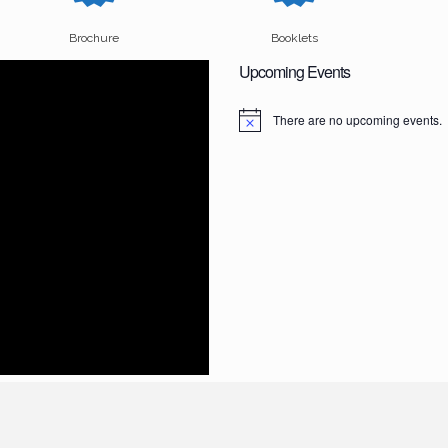
Brochure
Booklets
Upcoming Events
There are no upcoming events.
N
o
t
i
c
e