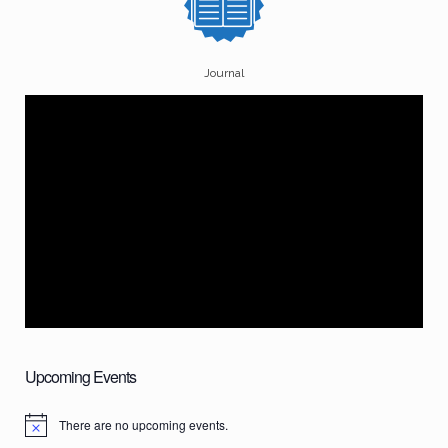
Journal
Upcoming Events
There are no upcoming events.
N
o